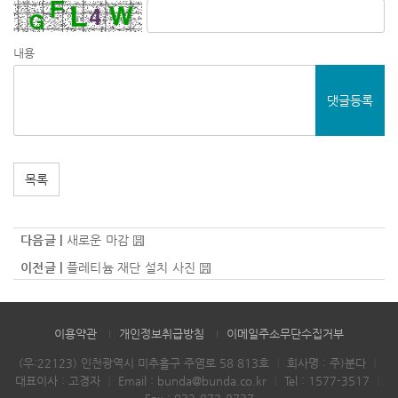
내용
댓글등록
목록
다음글 |
새로운 마감
이전글 |
플레티늄 재단 설치 사진
이용약관
개인정보취급방침
이메일주소무단수집거부
(우:22123) 인천광역시 미추홀구 주염로 58 813호
｜
회사명 : 주)분다
｜
대표이사 : 고경자
｜
Email :
bunda@bunda.co.kr
｜
Tel :
1577-3517
｜