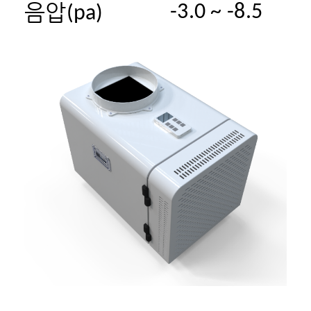
음압
-3.0 ~ -8.5
(pa)