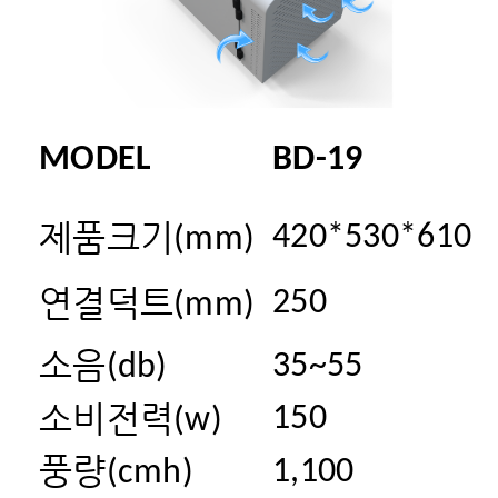
MODEL
BD-19
제품크기
420*530*610
(mm)
연결덕트
250
(mm)
소음
35~55
(
db
)
소비전력
150
(w)
풍량
1,100
(
cmh
)